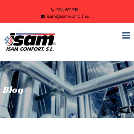
934 662 919
isam@isamconfort.es
Blog