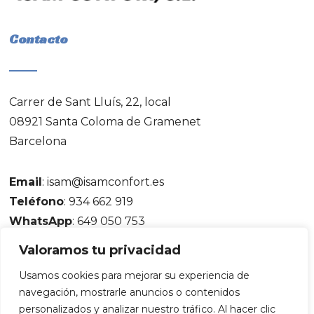
Contacto
Carrer de Sant Lluís, 22, local
08921 Santa Coloma de Gramenet
Barcelona
Email
:
isam@isamconfort.es
Teléfono
:
934 662 919
WhatsApp
: 649 050 753
Valoramos tu privacidad
Usamos cookies para mejorar su experiencia de
navegación, mostrarle anuncios o contenidos
© Copyright 2025 | Isam Confort |
Aviso legal y
personalizados y analizar nuestro tráfico. Al hacer clic