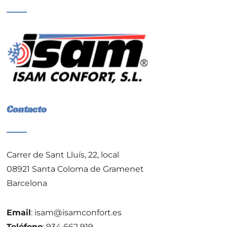
Contacto
Carrer de Sant Lluís, 22, local
08921 Santa Coloma de Gramenet
Barcelona
Email
:
isam@isamconfort.es
Teléfono
:
934 662 919